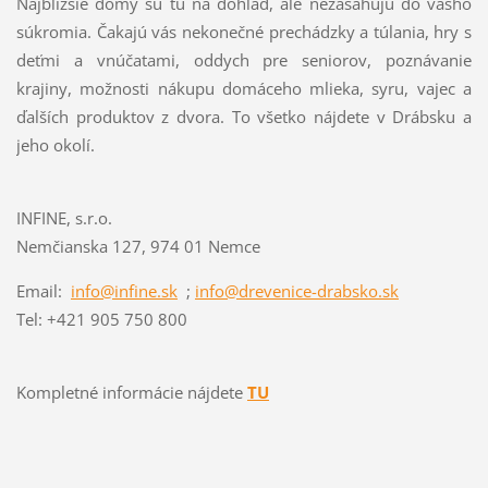
Najbližšie domy sú tu na dohľad, ale nezasahujú do vášho
súkromia. Čakajú vás nekonečné prechádzky a túlania, hry s
deťmi a vnúčatami, oddych pre seniorov, poznávanie
krajiny, možnosti nákupu domáceho mlieka, syru, vajec a
ďalších produktov z dvora. To všetko nájdete v Drábsku a
jeho okolí.
INFINE, s.r.o.
Nemčianska 127, 974 01 Nemce
Email:
info@infine.sk
;
info@drevenice-drabsko.sk
Tel: +421 905 750 800
Kompletné informácie nájdete
TU