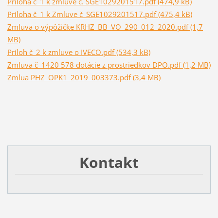
Príloha č_1 k zmluve č. SGE1029201517.pdf (474,9 kB)
Príloha č_1 k Zmluve č_SGE1029201517.pdf (475,4 kB)
Zmluva o výpôžičke KRHZ_BB_VO_290_012_2020.pdf (1,7
MB)
Príloh č_2 k zmluve o IVECO.pdf (534,3 kB)
Zmluva č_1420 578 dotácie z prostriedkov DPO.pdf (1,2 MB)
Zmlua PHZ_OPK1_2019_003373.pdf (3,4 MB)
Kontakt