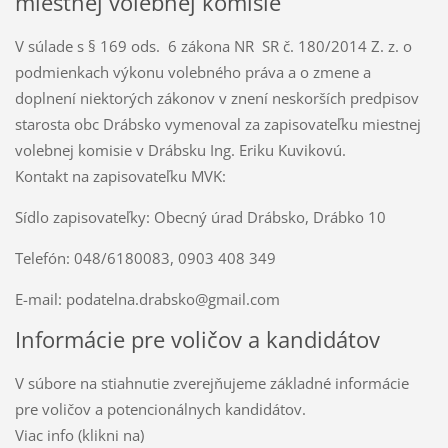
miestnej volebnej komisie
V súlade s § 169 ods. 6 zákona NR SR č. 180/2014 Z. z. o
podmienkach výkonu volebného práva a o zmene a
doplnení niektorých zákonov v znení neskorších predpisov
starosta obc Drábsko vymenoval za zapisovateľku miestnej
volebnej komisie v Drábsku Ing. Eriku Kuvikovú.
Kontakt na zapisovateľku MVK:
Sídlo zapisovateľky: Obecný úrad Drábsko, Drábko 10
Telefón: 048/6180083, 0903 408 349
E-mail: podatelna.drabsko@gmail.com
Informácie pre voličov a kandidátov
V súbore na stiahnutie zverejňujeme základné informácie
pre voličov a potencionálnych kandidátov.
Viac info (klikni na)